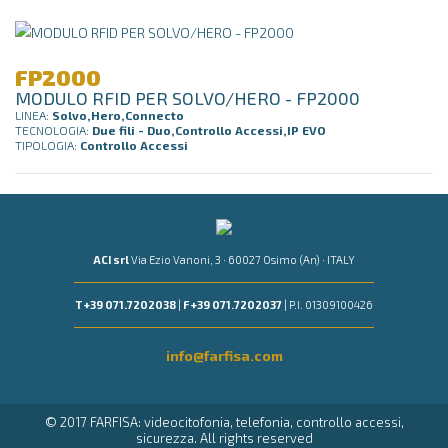
FP2000
MODULO RFID PER SOLVO/HERO - FP2000
LINEA:
Solvo,Hero,Connecto
TECNOLOGIA:
Due fili - Duo,Controllo Accessi,IP EVO
TIPOLOGIA:
Controllo Accessi
ACI srl
Via Ezio Vanoni, 3 · 60027 Osimo (An) · ITALY
T +39 071.7202038
|
F +39 071.7202037
| P.I. 01309100426
info@farfisa.com
© 2017 FARFISA: videocitofonia, telefonia, controllo accessi,
sicurezza. All rights reserved