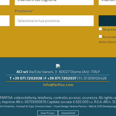
Provincia*
Ho preso 
Acconsent
della newsl
ACI srl
Via Ezio Vanoni, 3 · 60027 Osimo (An) · ITALY
T +39 071.7202038
|
F +39 071.7202037
| P.I. 01309100426
info@farfisa.com
FARFISA: videocitofonia, telefonia, controllo accessi, sicurezza. All rights 
. Imprese AN n. 00759300676 Capitale sociale € 620.000 i.v. R.E.A. AN n. 12
Art Direction, Concept & Copy:
Simone Grassi
/ Visual Design:
Serena Picchio
/ Web & CMS Developing
Area Privacy
Accessibilità