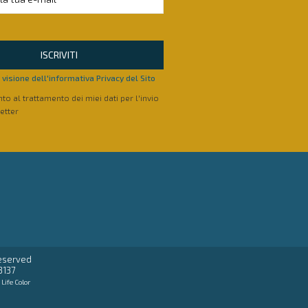
ISCRIVITI
visione dell'informativa Privacy del Sito
o al trattamento dei miei dati per l'invio
etter
reserved
3137
:
Life Color