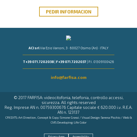
PEDIR
INFORMACION
ACI srl
Via Ezio Vanoni, 3 · 60027 Osimo (An) · ITALY
T +39 071.7202038
|
F +39 071.7202037
| P.I. 01309100426
info@farfisa.com
© 2017 FARFISA: videocitofonia, telefonia, controllo accessi,
sicurezza. All rights reserved
Reg. Imprese AN n. 00759300676 Capitale sociale € 620.000 i.v. R.E.A.
AN n. 123137
CREDITS: Art Direction, Concept & Copy:
Simone Grassi
/ Visual Design:
Serena Picchio
/ Web &
CMS Developing:
Life Color
Privacy Area
Accessibility