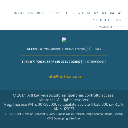
INICIO
ANTERIOR
36
37
38
39
40
41
42
43
44
45
SIGUIENTE
FINAL
PÁGINA 41 DE 50
ACI srl
Via Ezio Vanoni, 3 · 60027 Osimo (An) · ITALY
T +39 071.7202038
|
F +39 071.7202037
| P.I. 01309100426
info@farfisa.com
© 2017 FARFISA: videocitofonia, telefonia, controllo accessi,
sicurezza. All rights reserved
Reg. Imprese AN n. 00759300676 Capitale sociale € 620.000 i.v. R.E.A.
AN n. 123137
CREDITS: Art Direction, Concept & Copy:
Simone Grassi
/ Visual Design:
Serena Picchio
/ Web &
CMS Developing:
Life Color