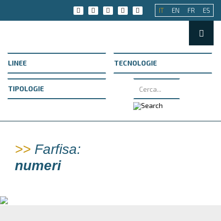
IT
EN
FR
ES
>>
Farfisa:
numeri