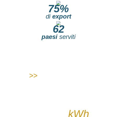
75%
di
export
62
paesi
serviti
>>
Green Energy
energia annuale massima
prodotta autonomamente
121.034
kWh