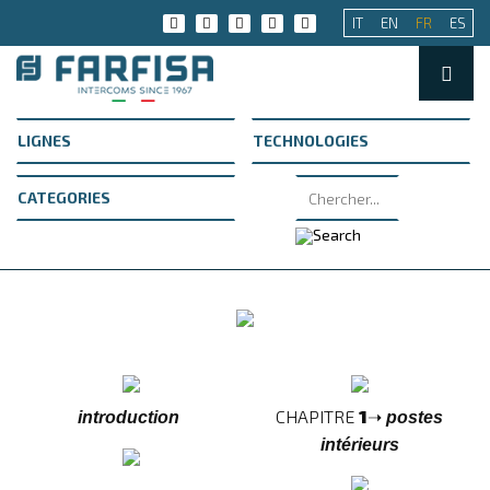
IT
EN
FR
ES
CHAPITRE
1
➝
introduction
postes
intérieurs