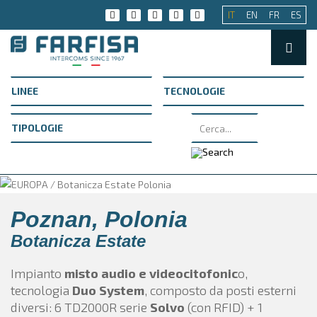
IT
EN
FR
ES
Poznan, Polonia
Botanicza Estate
Impianto
misto audio e videocitofonic
o,
tecnologia
Duo System
, composto da posti esterni
diversi: 6 TD2000R serie
Solvo
(con
RFID) + 1