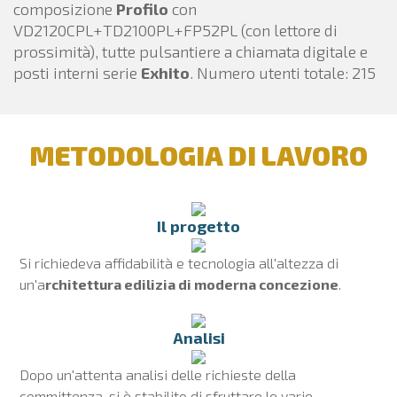
composizione
Profilo
con
VD2120CPL+TD2100PL+FP52PL (con lettore di
prossimità), tutte pulsantiere a chiamata digitale e
posti interni serie
Exhito
. Numero utenti totale: 215
METODOLOGIA DI LAVORO
Il progetto
Si richiedeva affidabilità e tecnologia all'altezza di
un'a
rchitettura edilizia di moderna concezione
.
Analisi
Dopo un'attenta analisi delle richieste della
committenza, si è stabilito di sfruttare le varie