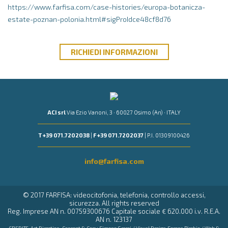
https://www.farfisa.com/case-histories/europa-botanicza-
estate-poznan-polonia.html#sigProIdce48cf8d76
RICHIEDI
INFORMAZIONI
ACI srl
Via Ezio Vanoni, 3 · 60027 Osimo (An) · ITALY
T +39 071.7202038
|
F +39 071.7202037
| P.I. 01309100426
info@farfisa.com
© 2017 FARFISA: videocitofonia, telefonia, controllo accessi,
sicurezza. All rights reserved
Reg. Imprese AN n. 00759300676 Capitale sociale € 620.000 i.v. R.E.A.
AN n. 123137