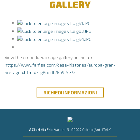
GALLERY
View the embedded image gallery online at:
https://www.farfisa.com/case-histories/europa-gran-
bretagna.html#sigProIdf78b9f5e72
RICHIEDI
INFORMAZIONI
ACI srl
Via Ezio Vanoni, 3 · 60027 Osimo (An) · ITALY