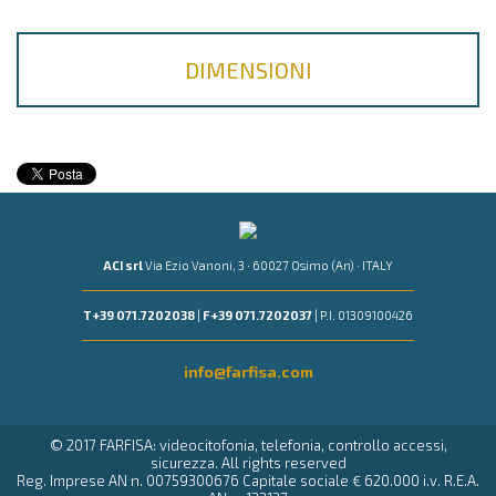
DIMENSIONI
ACI srl
Via Ezio Vanoni, 3 · 60027 Osimo (An) · ITALY
T +39 071.7202038
|
F +39 071.7202037
| P.I. 01309100426
info@farfisa.com
© 2017 FARFISA: videocitofonia, telefonia, controllo accessi,
sicurezza. All rights reserved
Reg. Imprese AN n. 00759300676 Capitale sociale € 620.000 i.v. R.E.A.