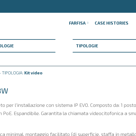
FARFISA
CASE HISTORIES
- TIPOLOGIA:
Kit video
ABW
to per l'installazione con sistema IP EVO. Composto da: 1 post
h PoE. Espandibile. Garantita la chiamata videocitofonica a smar
ca minimal, montaggio facilitato (di superficie, staffa in metal