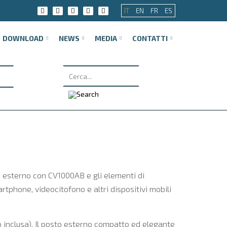
IT
EN
FR
ES
DOWNLOAD
NEWS
MEDIA
CONTATTI
o esterno con CV1000AB e gli elementi di
tphone, videocitofono e altri dispositivi mobili
lo inclusa). Il posto esterno compatto ed elegante