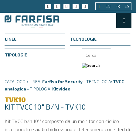
IT
EN
FR
ES
CATALOGO > LINEA:
Farfisa for Security
- TECNOLOGIA:
TVCC
analogica
- TIPOLOGIA:
Kit video
TVK10
KIT TVCC 10" B/N - TVK10
Kit TVCC b/n 10"" composto da un monitor con ciclico
incorporato e audio bidirezionale, telecamera con 4 led di