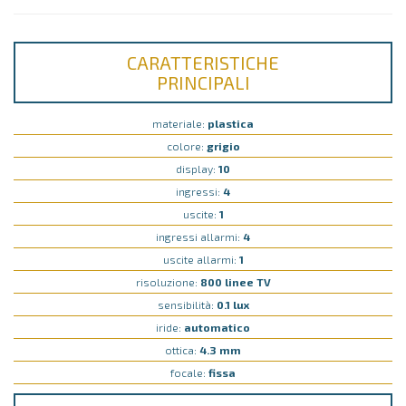
CARATTERISTICHE
PRINCIPALI
materiale:
plastica
colore:
grigio
display:
10
ingressi:
4
uscite:
1
ingressi allarmi:
4
uscite allarmi:
1
risoluzione:
800 linee TV
sensibilità:
0.1 lux
iride:
automatico
ottica:
4.3 mm
focale:
fissa