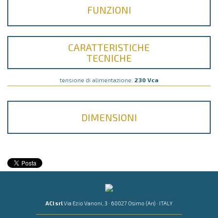
FUNZIONI
CARATTERISTICHE
TECNICHE
tensione di alimentazione:
230 Vca
DIMENSIONI
ACI srl
Via Ezio Vanoni, 3 · 60027 Osimo (An) · ITALY