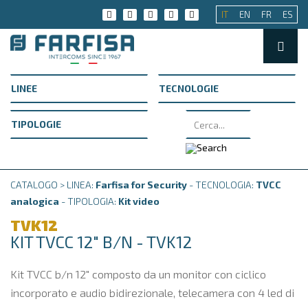
IT
EN
FR
ES
CATALOGO > LINEA:
Farfisa for Security
- TECNOLOGIA:
TVCC
analogica
- TIPOLOGIA:
Kit video
TVK12
KIT TVCC 12" B/N - TVK12
Kit TVCC b/n 12" composto da un monitor con ciclico
incorporato e audio bidirezionale, telecamera con 4 led di