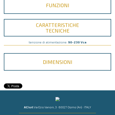
FUNZIONI
CARATTERISTICHE
TECNICHE
tensione di alimentazione:
90-230 Vca
DIMENSIONI
ACI srl
Via Ezio Vanoni, 3 · 60027 Osimo (An) · ITALY