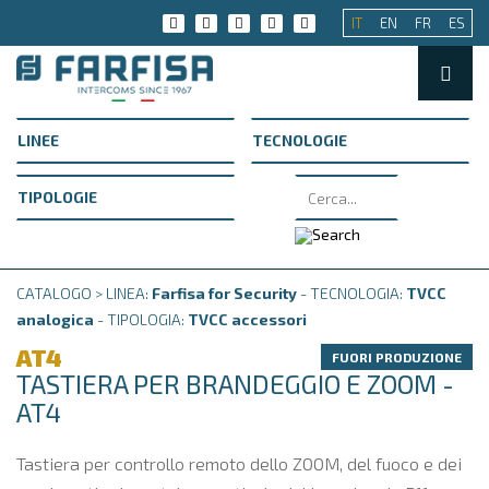
IT
EN
FR
ES
CATALOGO > LINEA:
Farfisa for Security
- TECNOLOGIA:
TVCC
analogica
- TIPOLOGIA:
TVCC accessori
AT4
FUORI PRODUZIONE
TASTIERA PER BRANDEGGIO E ZOOM -
AT4
Tastiera per controllo remoto dello ZOOM, del fuoco e dei