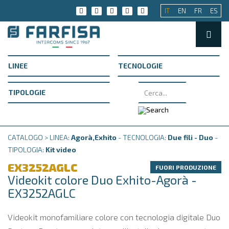
IT
EN
FR
ES
CATALOGO > LINEA:
Agorà,Exhito
- TECNOLOGIA:
Due fili - Duo
-
TIPOLOGIA:
Kit video
EX3252AGLC
FUORI PRODUZIONE
Videokit colore Duo Exhito-Agorà -
EX3252AGLC
Videokit monofamiliare colore con tecnologia digitale Duo