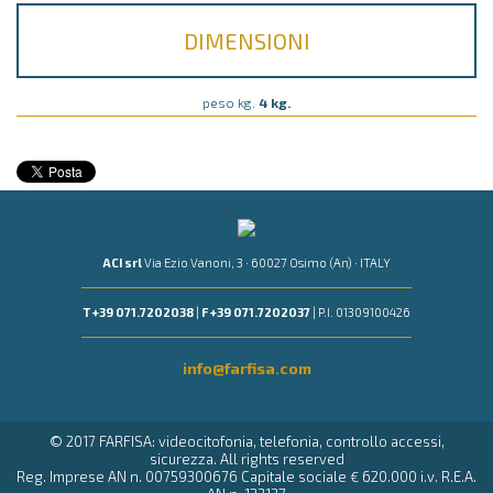
DIMENSIONI
peso kg.
4 kg.
ACI srl
Via Ezio Vanoni, 3 · 60027 Osimo (An) · ITALY
T +39 071.7202038
|
F +39 071.7202037
| P.I. 01309100426
info@farfisa.com
© 2017 FARFISA: videocitofonia, telefonia, controllo accessi,
sicurezza. All rights reserved
Reg. Imprese AN n. 00759300676 Capitale sociale € 620.000 i.v. R.E.A.