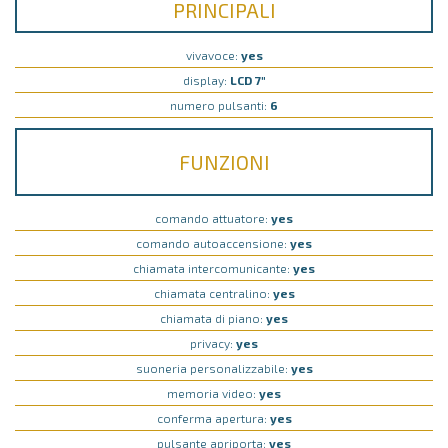
PRINCIPALI
vivavoce:
yes
display:
LCD 7"
numero pulsanti:
6
FUNZIONI
comando attuatore:
yes
comando autoaccensione:
yes
chiamata intercomunicante:
yes
chiamata centralino:
yes
chiamata di piano:
yes
privacy:
yes
suoneria personalizzabile:
yes
memoria video:
yes
conferma apertura:
yes
pulsante apriporta:
yes