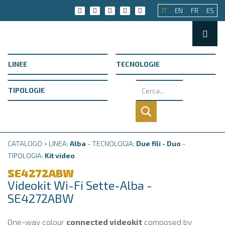
IT
EN
FR
ES
CATALOGO > LINEA:
Alba
- TECNOLOGIA:
Due fili - Duo
-
TIPOLOGIA:
Kit video
SE4272ABW
Videokit Wi-Fi Sette-Alba -
SE4272ABW
One-way colour
connected videokit
composed by