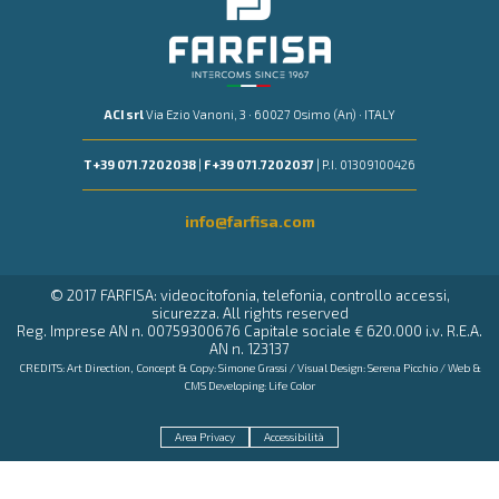
ACI srl
Via Ezio Vanoni, 3 · 60027 Osimo (An) · ITALY
T +39 071.7202038
|
F +39 071.7202037
| P.I. 01309100426
info@farfisa.com
© 2017 FARFISA: videocitofonia, telefonia, controllo accessi,
sicurezza. All rights reserved
Reg. Imprese AN n. 00759300676 Capitale sociale € 620.000 i.v. R.E.A.
AN n. 123137
CREDITS: Art Direction, Concept & Copy:
Simone Grassi
/ Visual Design:
Serena Picchio
/ Web &
CMS Developing:
Life Color
Area Privacy
Accessibilità