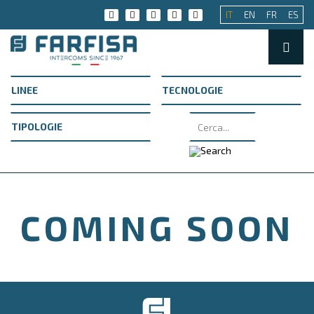
IT
EN
FR
ES
COMING SOON