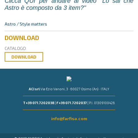
Clicca QUI per andare al video "Lo sai che
Astro è composto da 3 item?"
Astro / Style matters
DOWNLOAD
CATALOGO
DOWNLOAD
ACI srl
Via Ezio Vanoni, 3 · 60027 Osimo (An) · ITALY
T +39 071.7202038
|
F +39 071.7202037
| P.I. 01309100426
info@farfisa.com