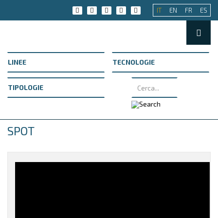
IT
EN
FR
ES
SPOT