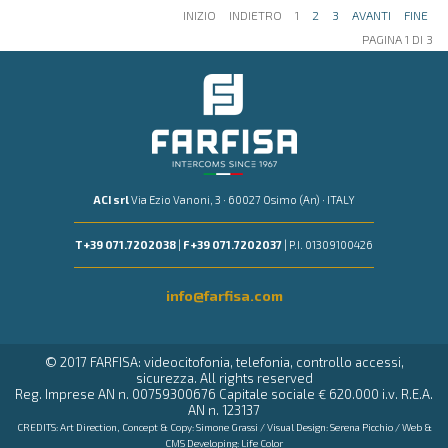
INIZIO
INDIETRO
1
2
3
AVANTI
FINE
PAGINA 1 DI 3
ACI srl
Via Ezio Vanoni, 3 · 60027 Osimo (An) · ITALY
T +39 071.7202038
|
F +39 071.7202037
| P.I. 01309100426
info@farfisa.com
© 2017 FARFISA: videocitofonia, telefonia, controllo accessi,
sicurezza. All rights reserved
Reg. Imprese AN n. 00759300676 Capitale sociale € 620.000 i.v. R.E.A.
AN n. 123137
CREDITS: Art Direction, Concept & Copy:
Simone Grassi
/ Visual Design:
Serena Picchio
/ Web &
CMS Developing:
Life Color