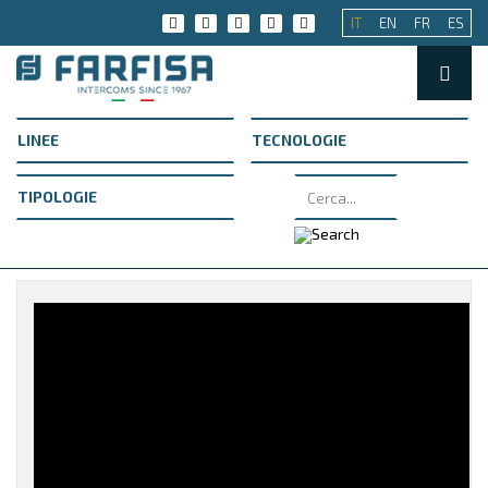
IT
EN
FR
ES