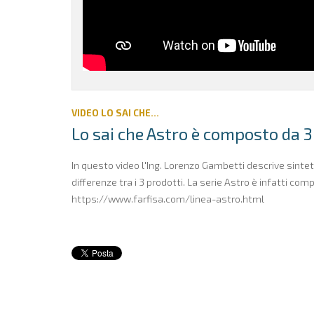
VIDEO LO SAI CHE...
Lo sai che Astro è composto da 3
In questo video l'Ing. Lorenzo Gambetti descrive sinteti
differenze tra i 3 prodotti. La serie Astro è infatti c
https://www.farfisa.com/linea-astro.html