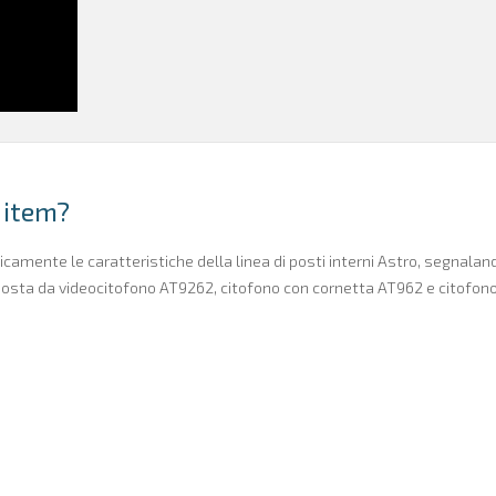
 item?
camente le caratteristiche della linea di posti interni Astro, segnalando 
omposta da videocitofono AT9262, citofono con cornetta AT962 e citofono 