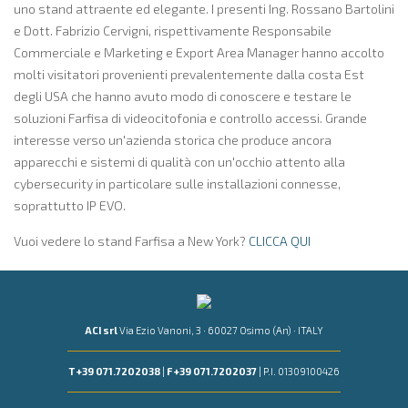
uno stand attraente ed elegante. I presenti Ing. Rossano Bartolini
e Dott. Fabrizio Cervigni, rispettivamente Responsabile
Commerciale e Marketing e Export Area Manager hanno accolto
molti visitatori provenienti prevalentemente dalla costa Est
degli USA che hanno avuto modo di conoscere e testare le
soluzioni Farfisa di videocitofonia e controllo accessi. Grande
interesse verso un'azienda storica che produce ancora
apparecchi e sistemi di qualità con un'occhio attento alla
cybersecurity in particolare sulle installazioni connesse,
soprattutto IP EVO.
Vuoi vedere lo stand Farfisa a New York?
CLICCA QUI
ACI srl
Via Ezio Vanoni, 3 · 60027 Osimo (An) · ITALY
T +39 071.7202038
|
F +39 071.7202037
| P.I. 01309100426