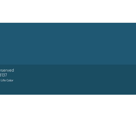
reserved
3137
:
Life Color