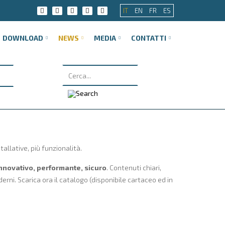
IT
EN
FR
ES
DOWNLOAD
NEWS
MEDIA
CONTATTI
tallative, più funzionalità.
nnovativo, performante, sicuro
. Contenuti chiari,
ni. Scarica ora il catalogo (disponibile cartaceo ed in