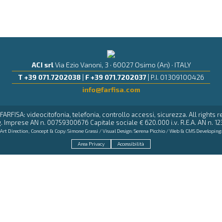
ACI srl
Via Ezio Vanoni, 3 · 60027 Osimo (An) · ITALY
T +39 071.7202038
|
F +39 071.7202037
| P.I. 01309100426
info@farfisa.com
FARFISA: videocitofonia, telefonia, controllo accessi, sicurezza. All rights 
. Imprese AN n. 00759300676 Capitale sociale € 620.000 i.v. R.E.A. AN n. 12
Art Direction, Concept & Copy:
Simone Grassi
/ Visual Design:
Serena Picchio
/ Web & CMS Developing
Area Privacy
Accessibilità