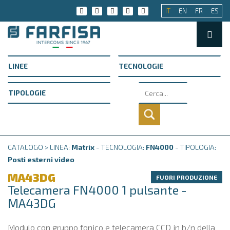
IT
EN
FR
ES
CATALOGO > LINEA:
Matrix
- TECNOLOGIA:
FN4000
- TIPOLOGIA:
Posti esterni video
MA43DG
FUORI PRODUZIONE
Telecamera FN4000 1 pulsante -
MA43DG
Modulo con gruppo fonico e telecamera CCD in b/n della