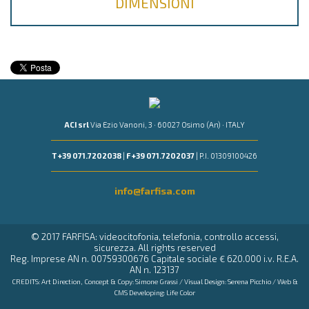
DIMENSIONI
ACI srl
Via Ezio Vanoni, 3 · 60027 Osimo (An) · ITALY
T +39 071.7202038
|
F +39 071.7202037
| P.I. 01309100426
info@farfisa.com
© 2017 FARFISA: videocitofonia, telefonia, controllo accessi,
sicurezza. All rights reserved
Reg. Imprese AN n. 00759300676 Capitale sociale € 620.000 i.v. R.E.A.
AN n. 123137
CREDITS: Art Direction, Concept & Copy:
Simone Grassi
/ Visual Design:
Serena Picchio
/ Web &
CMS Developing:
Life Color