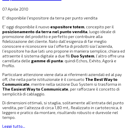
07 Aprile 2010
E' disponibile l'espositore da terra per punto vendita
E' oggi disponibile il nuovo
espositore totem
, concepito per il
posizionamento da terra nel punto vendita
, luogo ideale di
promozione del prodotto e perfetto per contribuire alla
fidelizzazione del cliente. Nato dall’esigenza di far meglio
conoscere e riconoscere sia l’offerta di prodotti sia l’azienda,
l’espositore ha due lati: uno propone in maniera semplice, chiara ed
attraente il sistema digitale a due fili
Duo System
, l’altro offre una
carrellata delle
gamme di punta
: quindi Echos, Exhito, Agorà e
Profilo.
Particolare attenzione viene data ai riferimenti aziendali ed al pay
off, che nella parte istituzionale è il consueto
The Best Way to
Communicate
, mentre nella sezione Duo System si trasforma in
The Easiest Way to Communicate
, per rafforzare il concetto di
semplicità di cablaggio.
Di dimensioni ottimali, si staglia, solitamente all’entrata del punto
vendita, per l’altezza di circa 1,80 mt,. Realizzato in cartotecnica, è
leggero e pratico da montare, risultando robusto e durevole nel
tempo.
Leggi tutto...