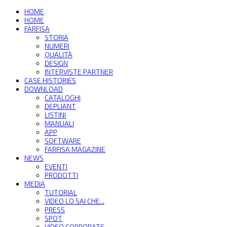
HOME
HOME
FARFISA
STORIA
NUMERI
QUALITÀ
DESIGN
INTERVISTE PARTNER
CASE HISTORIES
DOWNLOAD
CATALOGHI
DEPLIANT
LISTINI
MANUALI
APP
SOFTWARE
FARFISA MAGAZINE
NEWS
EVENTI
PRODOTTI
MEDIA
TUTORIAL
VIDEO LO SAI CHE...
PRESS
SPOT
VIDEO CORPORATE