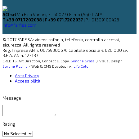
ACI srl
Via Ezio Vanoni, 3 · 60027 Osimo (An) · ITALY
T +39 071.7202038
|
F +39 071.7202037
| P.I. 01309100426
info@farfisa.com
© 2017 FARFISA: videocitofonia, telefonia, controllo accessi,
sicurezza. All rights reserved
Reg. Imprese AN n. 00759300676 Capitale sociale € 620.000 i.v.
R.E.A. AN n. 123137
CREDITS: Art Direction, Concept & Copy:
Simone Grassi
/ Visual Design:
Serena Picchio
/ Web & CMS Developing:
Life Color
Area Privacy
Accessibilità
Message
Rating