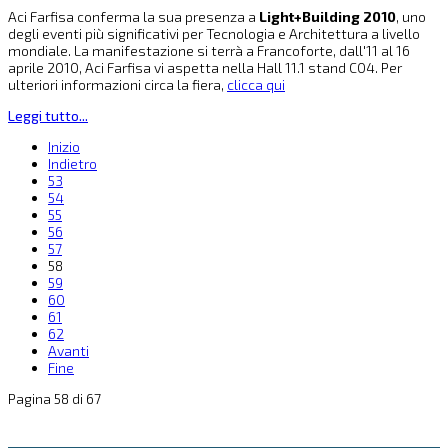
Aci Farfisa conferma la sua presenza a
Light+Building 2010
, uno
degli eventi più significativi per Tecnologia e Architettura a livello
mondiale. La manifestazione si terrà a Francoforte, dall'11 al 16
aprile 2010, Aci Farfisa vi aspetta nella Hall 11.1 stand C04. Per
ulteriori informazioni circa la fiera,
clicca qui
Leggi tutto...
Inizio
Indietro
53
54
55
56
57
58
59
60
61
62
Avanti
Fine
Pagina 58 di 67