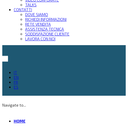
TALKS
CONTATTI
DOVE SIAMO
RICHIEDI INFORMAZIONI
RETE VENDITA
ASSISTENZA TECNICA
SODDISFAZIONE CLIENTE
LAVORA CON NOI
IT
EN
FR
ES
Navigate to...
HOME