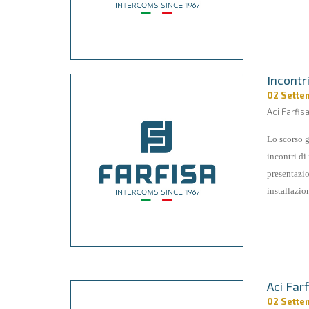
Incontri
02 Sette
Aci Farfis
Lo scorso g
incontri di
presentazio
installazion
Aci Far
02 Sette