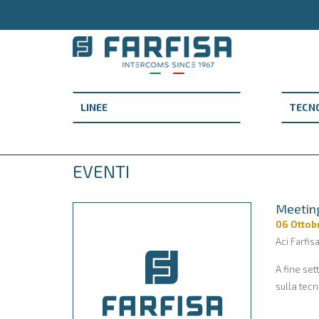
EVENTI
Meeting
06 Ottob
Aci Farfis
A fine se
sulla tecn