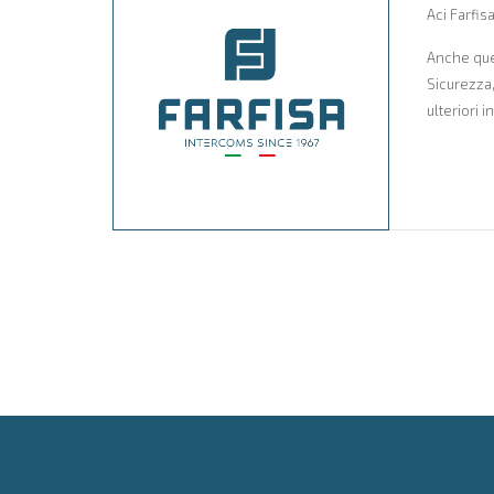
Aci Farfis
Anche ques
Sicurezza,
ulteriori i