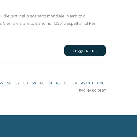
ù rilevanti nello scenario mondiale in ambito di
 Vieni a visitare lo stand no. 1050, ti aspettiamo! Per
Leggi tutto...
55
56
57
58
59
60
61
62
63
64
AVANTI
FINE
PAGINA 60 DI 67