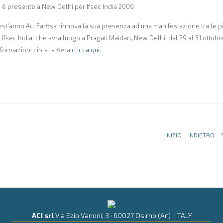
a è presente a New Delhi per Ifsec India 2009
t'anno Aci Farfisa rinnova la sua presenza ad una manifestazione tra le pi
 Ifsec India, che avrà luogo a Pragati Maidan, New Delhi, dal 29 al 31 ottobre.
nformazioni circa la fiera
clicca qui
.
INIZIO
INDIETRO
ACI srl
Via Ezio Vanoni, 3 · 60027 Osimo (An) · ITALY